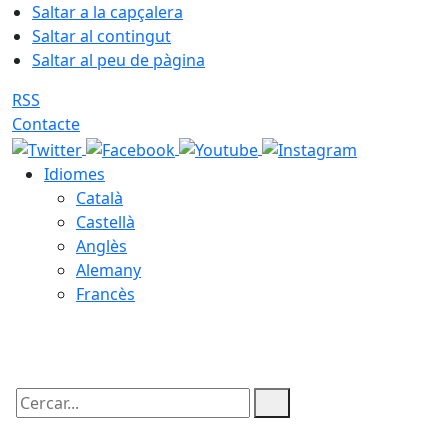
Saltar a la capçalera
Saltar al contingut
Saltar al peu de pàgina
RSS
Contacte
Idiomes
Català
Castellà
Anglès
Alemany
Francès
09.08.2026 | 10:18
Cercar: