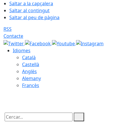
Saltar a la capçalera
Saltar al contingut
Saltar al peu de pàgina
RSS
Contacte
Idiomes
Català
Castellà
Anglès
Alemany
Francès
10.08.2026 | 07:26
Cercar: