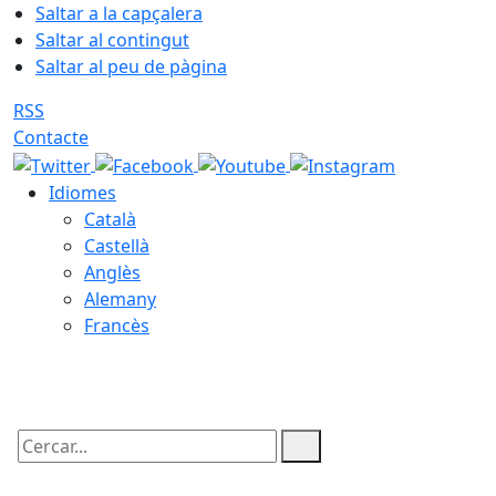
Saltar a la capçalera
Saltar al contingut
Saltar al peu de pàgina
RSS
Contacte
Idiomes
Català
Castellà
Anglès
Alemany
Francès
07.08.2026 | 11:38
Cercar: