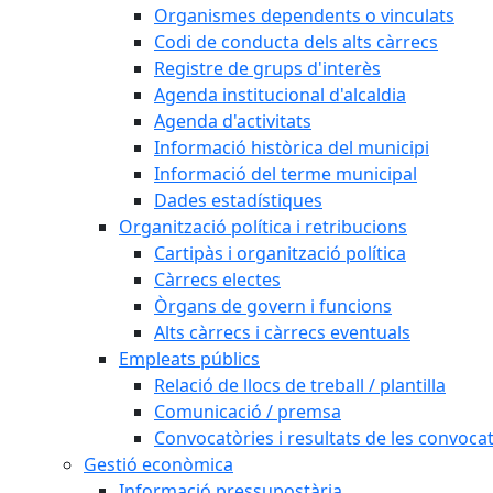
Organismes dependents o vinculats
Codi de conducta dels alts càrrecs
Registre de grups d'interès
Agenda institucional d'alcaldia
Agenda d'activitats
Informació històrica del municipi
Informació del terme municipal
Dades estadístiques
Organització política i retribucions
Cartipàs i organització política
Càrrecs electes
Òrgans de govern i funcions
Alts càrrecs i càrrecs eventuals
Empleats públics
Relació de llocs de treball / plantilla
Comunicació / premsa
Convocatòries i resultats de les convoca
Gestió econòmica
Informació pressupostària