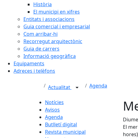
Història
El municipi en xifres
Entitats i associacions
Guia comercial i empresarial
Com arribar-hi
Recorregut arquitectònic
Guia de carrers
Informació geogràfica
Equipaments
Adreces i telèfons
Agenda
Actualitat
Me
Notícies
Avisos
Agenda
Diumen
Butlletí digital
El mer
Revista municipal
hores)