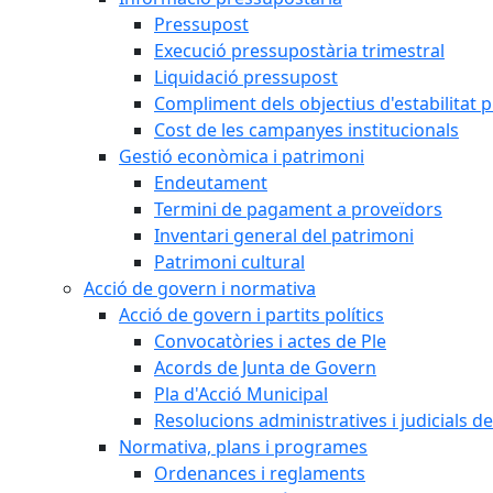
Pressupost
Execució pressupostària trimestral
Liquidació pressupost
Compliment dels objectius d'estabilitat 
Cost de les campanyes institucionals
Gestió econòmica i patrimoni
Endeutament
Termini de pagament a proveïdors
Inventari general del patrimoni
Patrimoni cultural
Acció de govern i normativa
Acció de govern i partits polítics
Convocatòries i actes de Ple
Acords de Junta de Govern
Pla d'Acció Municipal
Resolucions administratives i judicials de
Normativa, plans i programes
Ordenances i reglaments