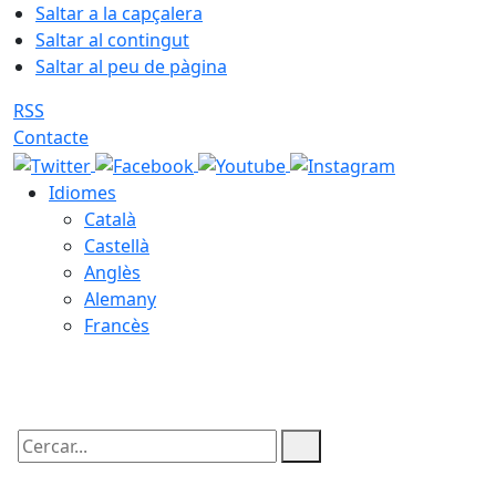
Saltar a la capçalera
Saltar al contingut
Saltar al peu de pàgina
RSS
Contacte
Idiomes
Català
Castellà
Anglès
Alemany
Francès
08.08.2026 | 02:22
Cercar: