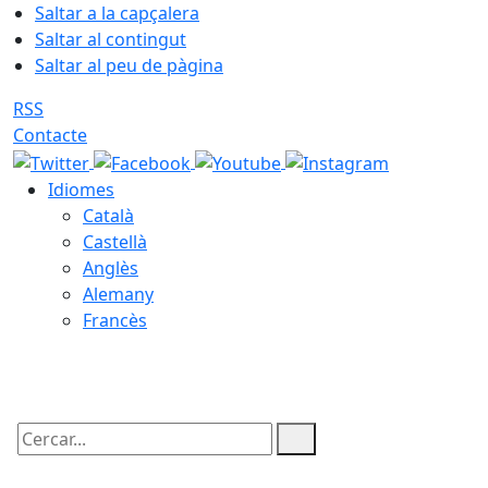
Saltar a la capçalera
Saltar al contingut
Saltar al peu de pàgina
RSS
Contacte
Idiomes
Català
Castellà
Anglès
Alemany
Francès
07.08.2026 | 16:15
Cercar: