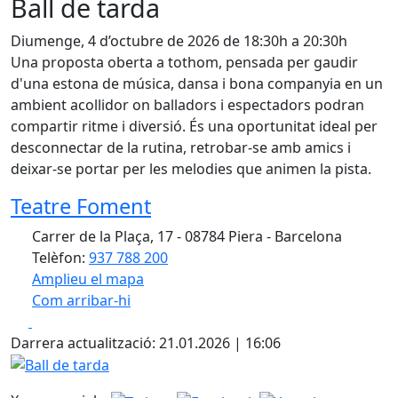
Ball de tarda
Diumenge, 4 d’octubre de 2026 de 18:30h a 20:30h
Una proposta oberta a tothom, pensada per gaudir
d'una estona de música, dansa i bona companyia en un
ambient acollidor on balladors i espectadors podran
compartir ritme i diversió. És una oportunitat ideal per
desconnectar de la rutina, retrobar-se amb amics i
deixar-se portar per les melodies que animen la pista.
Teatre Foment
Carrer de la Plaça, 17 - 08784 Piera - Barcelona
Telèfon:
937 788 200
Amplieu el mapa
Com arribar-hi
Leaflet
| ©
OpenStreetMap
contributors
Facebook
X
+
Darrera actualització: 21.01.2026 | 16:06
−
Ball de tarda