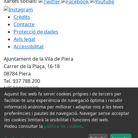
Xarxes socials:
Crèdits
Contacte
Protecció de dades
Avís legal
Accessibilitat
Ajuntament de la Vila de Piera
Carrer de la Plaça, 16-18
08784 Piera
Tel. 937 788 200
NIF P0816000D
Aquest lloc web fa servir cookies pròpies i de tercers per
facilitar-te una experiència de navegació òptima i recollir
Amb la col·laboració de:
informació anònima per millorar i adaptar-nos a les teves
preferències i pautes de navegació. Navegar sense acceptar
les cookies limitarà la visibilitat i funcions del web.
Podeu consultar la
política de cookies
.