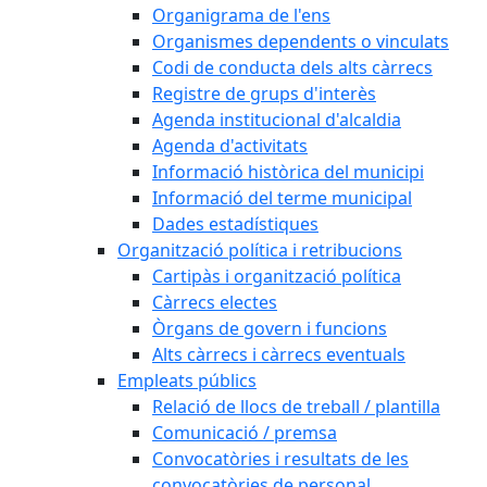
Organigrama de l'ens
Organismes dependents o vinculats
Codi de conducta dels alts càrrecs
Registre de grups d'interès
Agenda institucional d'alcaldia
Agenda d'activitats
Informació històrica del municipi
Informació del terme municipal
Dades estadístiques
Organització política i retribucions
Cartipàs i organització política
Càrrecs electes
Òrgans de govern i funcions
Alts càrrecs i càrrecs eventuals
Empleats públics
Relació de llocs de treball / plantilla
Comunicació / premsa
Convocatòries i resultats de les
convocatòries de personal