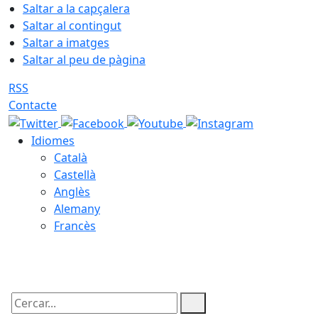
Saltar a la capçalera
Saltar al contingut
Saltar a imatges
Saltar al peu de pàgina
RSS
Contacte
Idiomes
Català
Castellà
Anglès
Alemany
Francès
08.08.2026 | 13:55
Cercar: