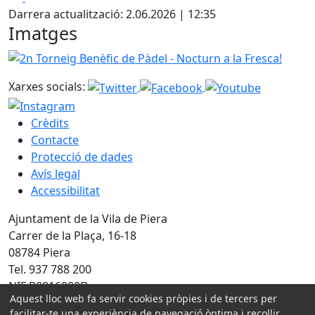
Darrera actualització: 2.06.2026 | 12:35
Imatges
2n Torneig Benèfic de Pàdel - Nocturn a la Fresca!
Xarxes socials:
Crèdits
Contacte
Protecció de dades
Avís legal
Accessibilitat
Ajuntament de la Vila de Piera
Carrer de la Plaça, 16-18
08784 Piera
Tel. 937 788 200
NIF P0816000D
Aquest lloc web fa servir cookies pròpies i de tercers per
facilitar-te una experiència de navegació òptima i recollir
Amb la col·laboració de: