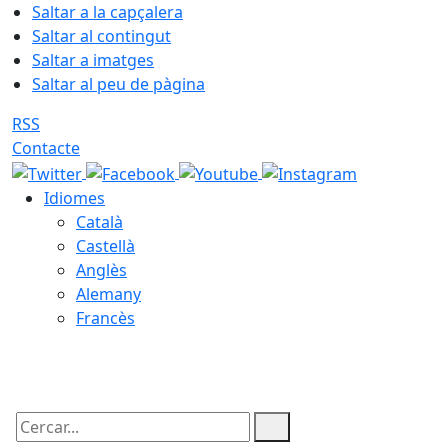
Saltar a la capçalera
Saltar al contingut
Saltar a imatges
Saltar al peu de pàgina
RSS
Contacte
Idiomes
Català
Castellà
Anglès
Alemany
Francès
07.08.2026 | 12:42
Cercar: