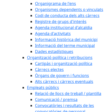
Organigrama de l'ens
Organismes dependents o vinculats
Codi de conducta dels alts càrrecs
Registre de grups d'interès
Agenda institucional d'alcaldia
Agenda d'activitats
Informació històrica del municipi
Informació del terme municipal
Dades estadístiques
Organització política i retribucions
Cartipàs i organització política
Càrrecs electes
Òrgans de govern i funcions
Alts càrrecs i càrrecs eventuals
Empleats públics
Relació de llocs de treball / plantilla
Comunicació / premsa
Convocatòries i resultats de les
convocatòries de personal