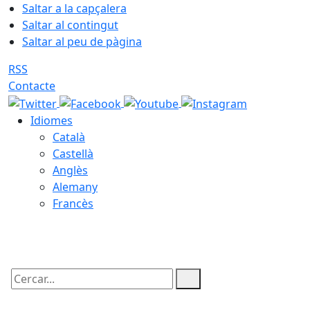
Saltar a la capçalera
Saltar al contingut
Saltar al peu de pàgina
RSS
Contacte
Idiomes
Català
Castellà
Anglès
Alemany
Francès
05.08.2026 | 22:57
Cercar: