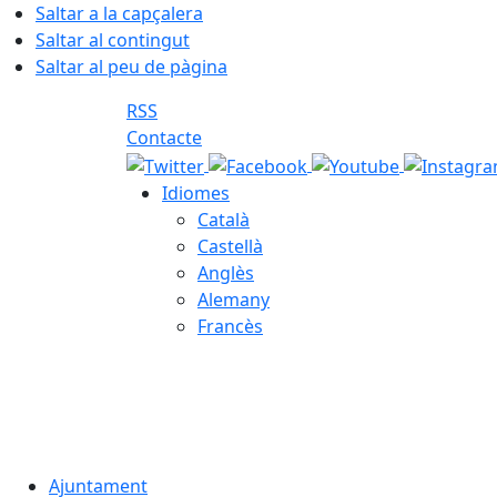
Saltar a la capçalera
Saltar al contingut
Saltar al peu de pàgina
RSS
Contacte
Idiomes
Català
Castellà
Anglès
Alemany
Francès
09.08.2026 | 09:35
Ajuntament