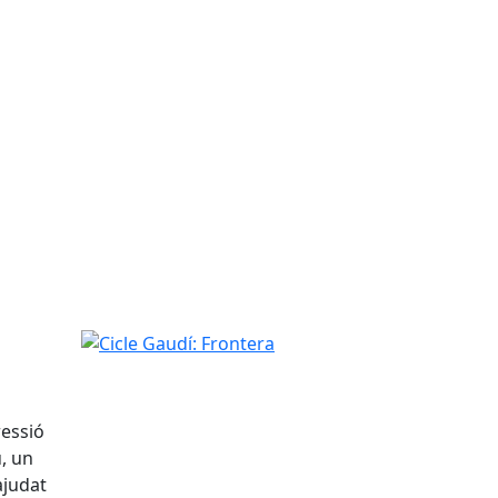
Cicle Gaudí: Frontera
ressió
u, un
ajudat