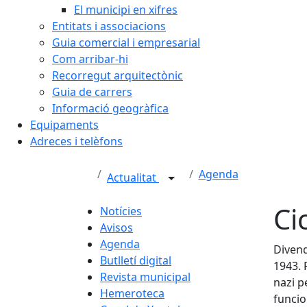
El municipi en xifres
Entitats i associacions
Guia comercial i empresarial
Com arribar-hi
Recorregut arquitectònic
Guia de carrers
Informació geogràfica
Equipaments
Adreces i telèfons
Agenda
Actualitat
Ci
Notícies
Avisos
Agenda
Divend
Butlletí digital
1943. 
Revista municipal
nazi p
Hemeroteca
funcio