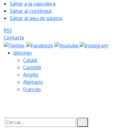
Saltar a la capçalera
Saltar al contingut
Saltar al peu de pàgina
RSS
Contacte
Idiomes
Català
Castellà
Anglès
Alemany
Francès
10.08.2026 | 08:00
Cercar: