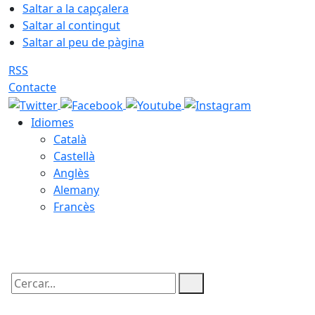
Saltar a la capçalera
Saltar al contingut
Saltar al peu de pàgina
RSS
Contacte
Idiomes
Català
Castellà
Anglès
Alemany
Francès
06.08.2026 | 09:31
Cercar: