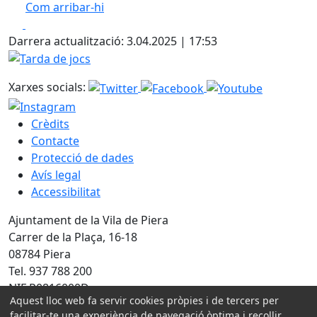
Com arribar-hi
Leaflet
| ©
OpenStreetMap
contributors
Facebook
X
+
Darrera actualització: 3.04.2025 | 17:53
−
Tarda de jocs
Xarxes socials:
Crèdits
Contacte
Protecció de dades
Avís legal
Accessibilitat
Ajuntament de la Vila de Piera
Carrer de la Plaça, 16-18
08784 Piera
Tel. 937 788 200
NIF P0816000D
Aquest lloc web fa servir cookies pròpies i de tercers per
facilitar-te una experiència de navegació òptima i recollir
Amb la col·laboració de: