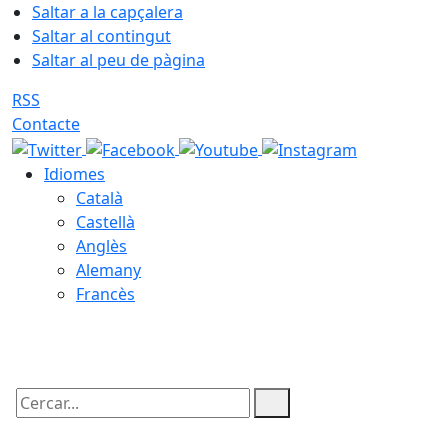
Saltar a la capçalera
Saltar al contingut
Saltar al peu de pàgina
RSS
Contacte
Idiomes
Català
Castellà
Anglès
Alemany
Francès
09.08.2026 | 14:11
Cercar: