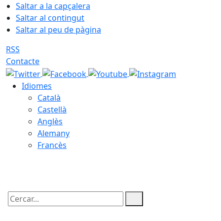
Saltar a la capçalera
Saltar al contingut
Saltar al peu de pàgina
RSS
Contacte
Idiomes
Català
Castellà
Anglès
Alemany
Francès
08.08.2026 | 02:05
Cercar: