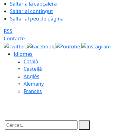
Saltar a la capçalera
Saltar al contingut
Saltar al peu de pàgina
RSS
Contacte
Idiomes
Català
Castellà
Anglès
Alemany
Francès
08.08.2026 | 06:21
Cercar: