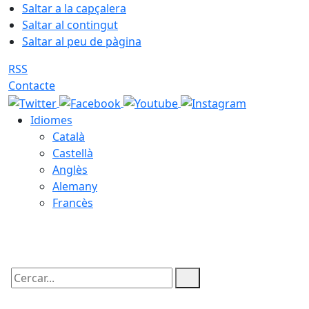
Saltar a la capçalera
Saltar al contingut
Saltar al peu de pàgina
RSS
Contacte
Idiomes
Català
Castellà
Anglès
Alemany
Francès
07.08.2026 | 01:41
Cercar: