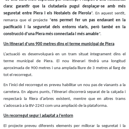
clara: garantir que la ciutadania pugui desplaçar-se amb més
seguretat entre Piera i els Hostalets de Pierola
”. En aquest sentit,
remarca que el projecte “
ens permet fer un pas endavant en la
pacificació i la seguretat dels entorns viaris, però també en la
construcció d’una Piera més connectada i més amable
”.
Un itinerari d’uns 900 metres dins el terme municipal de Piera
L’actuació es desenvoluparà en un tram situat íntegrament dins el
terme municipal de Piera. El nou itinerari tindrà una longitud
aproximada de 900 metres i una amplada lliure de 3 metres al llarg de
tot el recorregut.
En l’inici del recorregut es preveu habilitar un nou pas de vianants a la
carretera. En alguns punts, l’itinerari discorrerà separat de la calçada i
respectarà la filera d’arbres existent, mentre que en altres trams
s’adossarà a la BV-2243 com una ampliació de la plataforma.
Un recorregut segur i adaptat a l’entorn
El projecte preveu diferents elements per millorar la seguretat i la