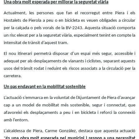
Una obra molt esperada per millorar la seguretat viària
Actualment, les persones que fan el recorregut entre Piera i els
Hostalets de Pierola a peu o en bicicleta es veuen obligades a circular
per la calçada o pels vorals de la BV-2243. Aquesta situació comporta
un risc elevat per a la seguretat viària, especialment tenint en compte la
intensitat de trànsit d’aquest tram.
El nou itinerari permetrà disposar d’un espai més segur, accessible i
adequat per als desplaçaments de vianants i ciclistes, separant aquests
usos del trànsit rodat i reduint els riscos associats a la circulació per la
carretera.
Un pas endavant en la mobilitat sostenible
L’actuació s’emmarca en la voluntat de l’Ajuntament de Piera d’avançar
cap a un model de mobilitat més sostenible, segur i connectat, que
afavoreixi els desplaçaments a peu i en bicicleta i reforci la connexió
amb l’entorn.
L’alcaldessa de Piera, Carme González, destaca que aquesta actuació
“
és una obra molt esperada pel municipi i respon a una necessitat