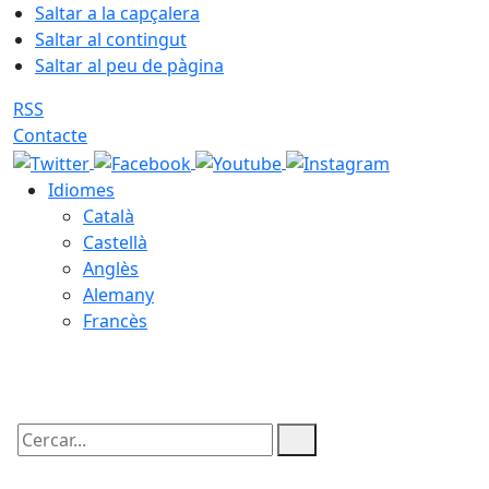
Saltar a la capçalera
Saltar al contingut
Saltar al peu de pàgina
RSS
Contacte
Idiomes
Català
Castellà
Anglès
Alemany
Francès
06.08.2026 | 16:45
Cercar: