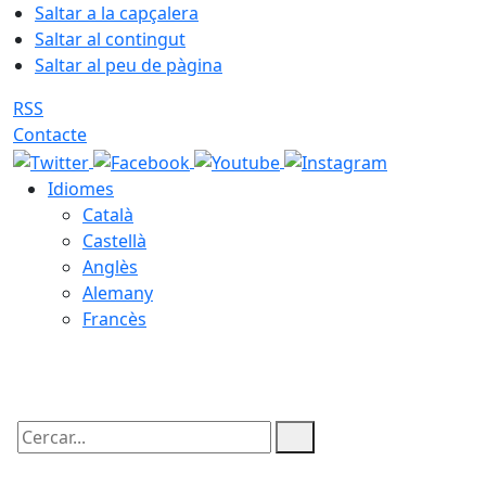
Saltar a la capçalera
Saltar al contingut
Saltar al peu de pàgina
RSS
Contacte
Idiomes
Català
Castellà
Anglès
Alemany
Francès
08.08.2026 | 17:00
Cercar: