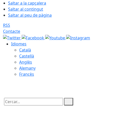
Saltar a la capçalera
Saltar al contingut
Saltar al peu de pàgina
RSS
Contacte
Idiomes
Català
Castellà
Anglès
Alemany
Francès
07.08.2026 | 09:12
Cercar: