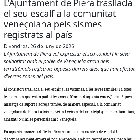
L'Ajuntament de Piera trasllada
el seu escalf a la comunitat
veneçolana pels sismes
registrats al país
Divendres, 26 de juny de 2026
L'Ajuntament de Piera vol expressar el seu condol i la seva
solidaritat amb el poble de Veneçuela arran dels
terratrèmols registrats aquests darrers dies, que han afectat
diverses zones del país.
El consistori trasllada el seu escalf a les víctimes, a les seves famílies i a totes 
les persones que estan patint les conseqüències d'aquesta emergència. Aquest 
missatge de suport s'adreça també, de manera especial, a la comunitat 
veneçolana de Piera i a tots els veïns i veïnes del municipi que tenen familiars, 
amistats o vincles personals amb Veneçuela.
En aquests moments difícils, Piera se suma a les mostres de condol i 
d'acompanyament envers el poble veneçolà, amb un record especial per a les 