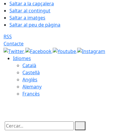
Saltar a la capçalera
Saltar al contingut
Saltar a imatges
Saltar al peu de pàgina
RSS
Contacte
Idiomes
Català
Castellà
Anglès
Alemany
Francès
07.08.2026 | 09:13
Cercar: