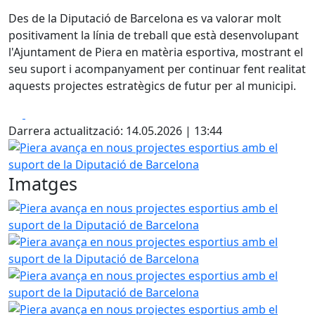
Des de la Diputació de Barcelona es va valorar molt
positivament la línia de treball que està desenvolupant
l'Ajuntament de Piera en matèria esportiva, mostrant el
seu suport i acompanyament per continuar fent realitat
aquests projectes estratègics de futur per al municipi.
Facebook
X
Darrera actualització: 14.05.2026 | 13:44
Piera avança en nous projectes esportius amb el suport d
Imatges
Piera avança en nous projectes esportius amb el suport d
Piera avança en nous projectes esportius amb el suport d
Piera avança en nous projectes esportius amb el suport d
Piera avança en nous projectes esportius amb el suport d