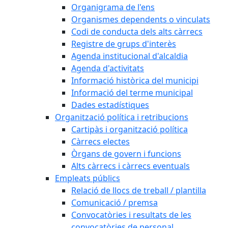
Organigrama de l'ens
Organismes dependents o vinculats
Codi de conducta dels alts càrrecs
Registre de grups d'interès
Agenda institucional d'alcaldia
Agenda d'activitats
Informació històrica del municipi
Informació del terme municipal
Dades estadístiques
Organització política i retribucions
Cartipàs i organització política
Càrrecs electes
Òrgans de govern i funcions
Alts càrrecs i càrrecs eventuals
Empleats públics
Relació de llocs de treball / plantilla
Comunicació / premsa
Convocatòries i resultats de les
convocatòries de personal