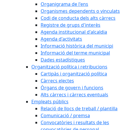
Organigrama de l'ens
Organismes dependents o vinculats
Codi de conducta dels alts càrrecs
Registre de grups d'interès
Agenda institucional d'alcaldia
Agenda d'activitats
Informació històrica del municipi
Informació del terme municipal
Dades estadístiques
Organització política i retribucions
Cartipàs i organització política
Càrrecs electes
Òrgans de govern i funcions
Alts càrrecs i càrrecs eventuals
Empleats públics
Relació de llocs de treball / plantilla
Comunicació / premsa
Convocatòries i resultats de les
convocatòries de personal