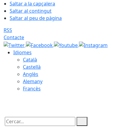
Saltar a la capçalera
Saltar al contingut
Saltar al peu de pàgina
RSS
Contacte
Idiomes
Català
Castellà
Anglès
Alemany
Francès
08.08.2026 | 20:33
Cercar: