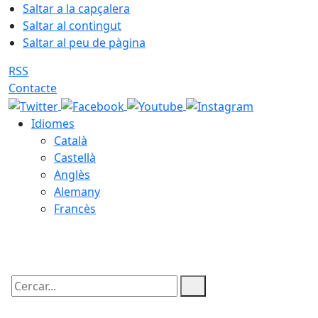
Saltar a la capçalera
Saltar al contingut
Saltar al peu de pàgina
RSS
Contacte
Idiomes
Català
Castellà
Anglès
Alemany
Francès
07.08.2026 | 06:22
Cercar: