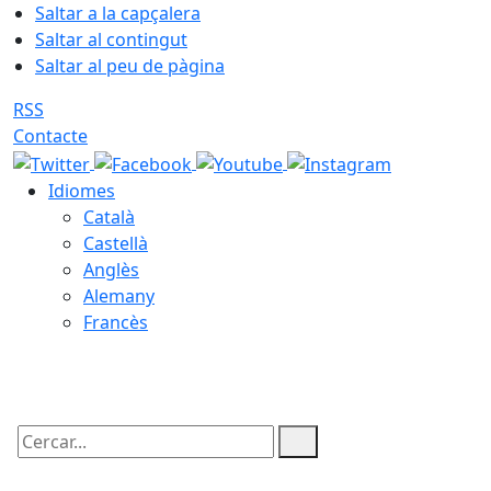
Saltar a la capçalera
Saltar al contingut
Saltar al peu de pàgina
RSS
Contacte
Idiomes
Català
Castellà
Anglès
Alemany
Francès
09.08.2026 | 10:37
Cercar: