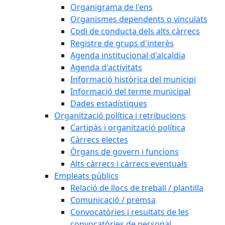
Organigrama de l'ens
Organismes dependents o vinculats
Codi de conducta dels alts càrrecs
Registre de grups d'interès
Agenda institucional d'alcaldia
Agenda d'activitats
Informació històrica del municipi
Informació del terme municipal
Dades estadístiques
Organització política i retribucions
Cartipàs i organització política
Càrrecs electes
Òrgans de govern i funcions
Alts càrrecs i càrrecs eventuals
Empleats públics
Relació de llocs de treball / plantilla
Comunicació / premsa
Convocatòries i resultats de les
convocatòries de personal