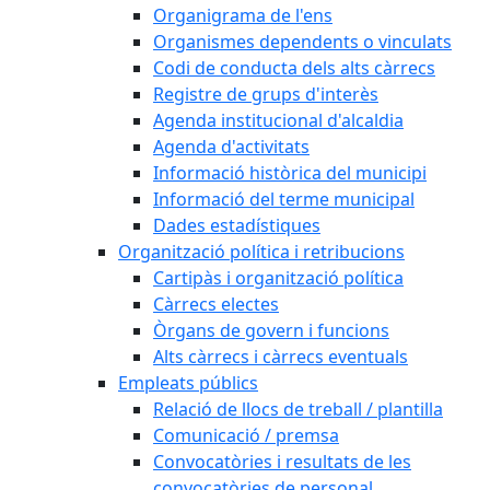
Organigrama de l'ens
Organismes dependents o vinculats
Codi de conducta dels alts càrrecs
Registre de grups d'interès
Agenda institucional d'alcaldia
Agenda d'activitats
Informació històrica del municipi
Informació del terme municipal
Dades estadístiques
Organització política i retribucions
Cartipàs i organització política
Càrrecs electes
Òrgans de govern i funcions
Alts càrrecs i càrrecs eventuals
Empleats públics
Relació de llocs de treball / plantilla
Comunicació / premsa
Convocatòries i resultats de les
convocatòries de personal