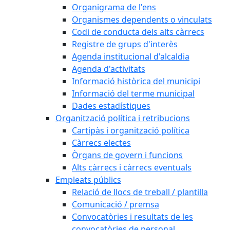
Organigrama de l'ens
Organismes dependents o vinculats
Codi de conducta dels alts càrrecs
Registre de grups d'interès
Agenda institucional d'alcaldia
Agenda d'activitats
Informació històrica del municipi
Informació del terme municipal
Dades estadístiques
Organització política i retribucions
Cartipàs i organització política
Càrrecs electes
Òrgans de govern i funcions
Alts càrrecs i càrrecs eventuals
Empleats públics
Relació de llocs de treball / plantilla
Comunicació / premsa
Convocatòries i resultats de les
convocatòries de personal