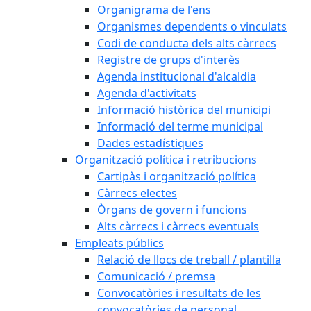
Organigrama de l'ens
Organismes dependents o vinculats
Codi de conducta dels alts càrrecs
Registre de grups d'interès
Agenda institucional d'alcaldia
Agenda d'activitats
Informació històrica del municipi
Informació del terme municipal
Dades estadístiques
Organització política i retribucions
Cartipàs i organització política
Càrrecs electes
Òrgans de govern i funcions
Alts càrrecs i càrrecs eventuals
Empleats públics
Relació de llocs de treball / plantilla
Comunicació / premsa
Convocatòries i resultats de les
convocatòries de personal