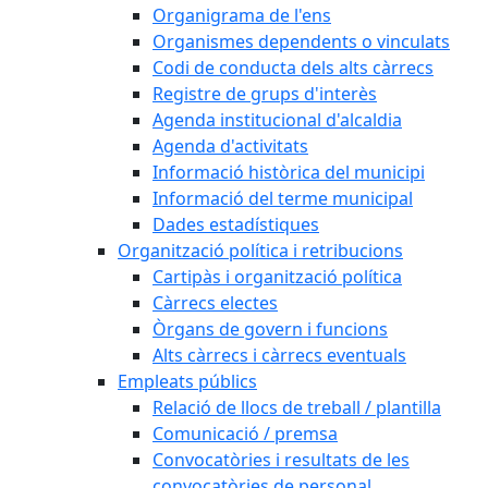
Organigrama de l'ens
Organismes dependents o vinculats
Codi de conducta dels alts càrrecs
Registre de grups d'interès
Agenda institucional d'alcaldia
Agenda d'activitats
Informació històrica del municipi
Informació del terme municipal
Dades estadístiques
Organització política i retribucions
Cartipàs i organització política
Càrrecs electes
Òrgans de govern i funcions
Alts càrrecs i càrrecs eventuals
Empleats públics
Relació de llocs de treball / plantilla
Comunicació / premsa
Convocatòries i resultats de les
convocatòries de personal