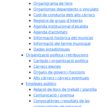
Organigrama de l'ens
Organismes dependents o vinculats
Codi de conducta dels alts càrrecs
Registre de grups d'interès
Agenda institucional d'alcaldia
Agenda d'activitats
Informació històrica del municipi
Informació del terme municipal
Dades estadístiques
Organització política i retribucions
Cartipàs i organització política
Càrrecs electes
Òrgans de govern i funcions
Alts càrrecs i càrrecs eventuals
Empleats públics
Relació de llocs de treball / plantilla
Comunicació / premsa
Convocatòries i resultats de les
convocatòries de personal