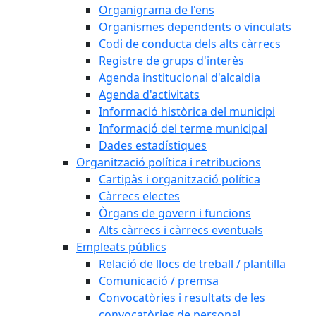
Organigrama de l'ens
Organismes dependents o vinculats
Codi de conducta dels alts càrrecs
Registre de grups d'interès
Agenda institucional d'alcaldia
Agenda d'activitats
Informació històrica del municipi
Informació del terme municipal
Dades estadístiques
Organització política i retribucions
Cartipàs i organització política
Càrrecs electes
Òrgans de govern i funcions
Alts càrrecs i càrrecs eventuals
Empleats públics
Relació de llocs de treball / plantilla
Comunicació / premsa
Convocatòries i resultats de les
convocatòries de personal