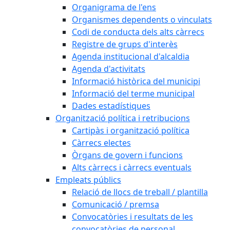
Organigrama de l'ens
Organismes dependents o vinculats
Codi de conducta dels alts càrrecs
Registre de grups d'interès
Agenda institucional d'alcaldia
Agenda d'activitats
Informació històrica del municipi
Informació del terme municipal
Dades estadístiques
Organització política i retribucions
Cartipàs i organització política
Càrrecs electes
Òrgans de govern i funcions
Alts càrrecs i càrrecs eventuals
Empleats públics
Relació de llocs de treball / plantilla
Comunicació / premsa
Convocatòries i resultats de les
convocatòries de personal