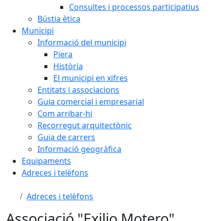
Consultes i processos participatius
Bústia ètica
Municipi
Informació del municipi
Piera
Història
El municipi en xifres
Entitats i associacions
Guia comercial i empresarial
Com arribar-hi
Recorregut arquitectònic
Guia de carrers
Informació geogràfica
Equipaments
Adreces i telèfons
Adreces i telèfons
Associació "Exilio Motero"