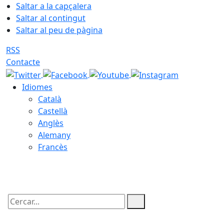
Saltar a la capçalera
Saltar al contingut
Saltar al peu de pàgina
RSS
Contacte
Idiomes
Català
Castellà
Anglès
Alemany
Francès
10.08.2026 | 20:05
Cercar: