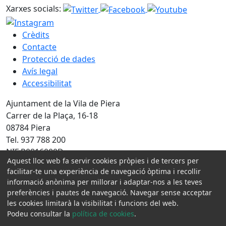
Xarxes socials:
Crèdits
Contacte
Protecció de dades
Avís legal
Accessibilitat
Ajuntament de la Vila de Piera
Carrer de la Plaça, 16-18
08784 Piera
Tel. 937 788 200
NIF P0816000D
Aquest lloc web fa servir cookies pròpies i de tercers per
facilitar-te una experiència de navegació òptima i recollir
Amb la col·laboració de:
informació anònima per millorar i adaptar-nos a les teves
preferències i pautes de navegació. Navegar sense acceptar
les cookies limitarà la visibilitat i funcions del web.
Podeu consultar la
política de cookies
.