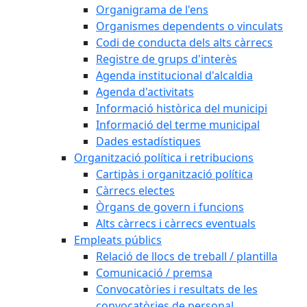
Organigrama de l'ens
Organismes dependents o vinculats
Codi de conducta dels alts càrrecs
Registre de grups d'interès
Agenda institucional d'alcaldia
Agenda d'activitats
Informació històrica del municipi
Informació del terme municipal
Dades estadístiques
Organització política i retribucions
Cartipàs i organització política
Càrrecs electes
Òrgans de govern i funcions
Alts càrrecs i càrrecs eventuals
Empleats públics
Relació de llocs de treball / plantilla
Comunicació / premsa
Convocatòries i resultats de les
convocatòries de personal