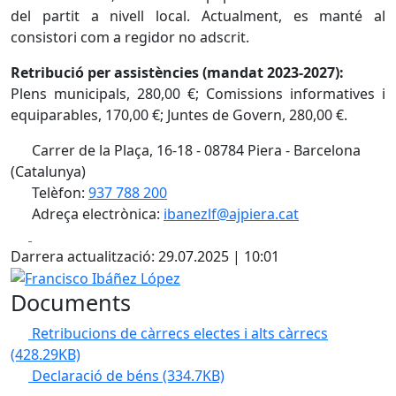
del partit a nivell local. Actualment, es manté al
consistori com a regidor no adscrit.
Retribució per assistències (mandat 2023-2027):
Plens municipals, 280,00 €; Comissions informatives i
equiparables, 170,00 €; Juntes de Govern, 280,00 €.
Carrer de la Plaça, 16-18 - 08784 Piera - Barcelona
(Catalunya)
Telèfon:
937 788 200
Adreça electrònica:
ibanezlf@ajpiera.cat
Facebook
X
Darrera actualització: 29.07.2025 | 10:01
Francisco Ibáñez López
Documents
Retribucions de càrrecs electes i alts càrrecs
(428.29KB)
Declaració de béns
(334.7KB)