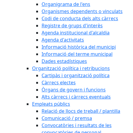
Organigrama de l'ens
Organismes dependents o vinculats
Codi de conducta dels alts càrrecs
Registre de grups d'interès
Agenda institucional d'alcaldia
Agenda d'activitats
Informació històrica del municipi
Informació del terme municipal
Dades estadístiques
Organització política i retribucions
Cartipàs i organització política
Càrrecs electes
Òrgans de govern i funcions
Alts càrrecs i càrrecs eventuals
Empleats públics
Relació de llocs de treball / plantilla
Comunicació / premsa
Convocatòries i resultats de les
convocatòries de personal