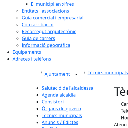
El municipi en xifres
Entitats i associacions
Guia comercial i empresarial
Com arribar-hi
Recorregut arquitectònic
Guia de carrers
Informació geogràfica
Equipaments
Adreces i telèfons
Tècnics municipals
Ajuntament
Tè
Salutació de l'alcaldessa
Agenda alcaldia
Consistori
Car
Òrgans de govern
Tel
Tècnics municipals
Hor
Anuncis / Edictes
Atenci