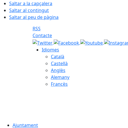
Saltar a la capçalera
Saltar al contingut
Saltar al peu de pàgina
RSS
Contacte
Idiomes
Català
Castellà
Anglès
Alemany
Francès
08.08.2026 | 16:06
Ajuntament