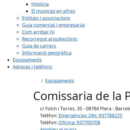
Història
El municipi en xifres
Entitats i associacions
Guia comercial i empresarial
Com arribar-hi
Recorregut arquitectònic
Guia de carrers
Informació geogràfica
Equipaments
Adreces i telèfons
Equipaments
Comissaria de la P
c/ Folch i Torres, 35 - 08784 Piera - Barce
Telèfon:
Emergències 24h: 937788225
Telèfon:
Oficina: 937760708
Amplieu el mapa