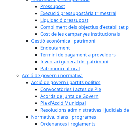
Pressupost
Execució pressupostària trimestral
Liquidació pressupost
Compliment dels objectius d'estabilitat 
Cost de les campanyes institucionals
Gestió econòmica i patrimoni
Endeutament
Termini de pagament a proveïdors
Inventari general del patrimoni
Patrimoni cultural
Acció de govern i normativa
Acció de govern i partits polítics
Convocatòries i actes de Ple
Acords de Junta de Govern
Pla d'Acció Municipal
Resolucions administratives i judicials de
Normativa, plans i programes
Ordenances i reglaments