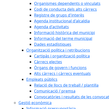
Organismes dependents o vinculats
Codi de conducta dels alts càrrecs
Registre de grups d'interès
Agenda institucional d'alcaldia
Agenda d'activitats
Informació històrica del municipi
Informació del terme municipal
Dades estadístiques
Organització política i retribucions
Cartipàs i organització política
Càrrecs electes
Òrgans de govern i funcions
Alts càrrecs i càrrecs eventuals
Empleats públics
Relació de llocs de treball / plantilla
Comunicació / premsa
Convocatòries i resultats de les convoca
Gestió econòmica
Informació pressupostària