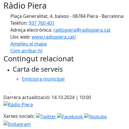
Ràdio Piera
Plaça Generalitat, 4, baixos - 08784 Piera - Barcelona
Telèfon:
937 760 401
Adreça electrònica:
radiopiera@radiopiera.cat
Lloc web:
www.radiopiera.cat/
Amplieu el mapa
Com arribar-hi
Leaflet
| ©
OpenStreetMap
contributors
Contingut relacionat
+
Carta de serveis
−
Emissora municipal
Facebook
X
Darrera actualització: 14.10.2024 | 10:00
Ràdio Piera
Xarxes socials: