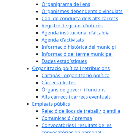
Organigrama de l'ens
Organismes dependents o vinculats
Codi de conducta dels alts càrrecs
Registre de grups d'interès
Agenda institucional d'alcaldia
Agenda d'activitats
Informació històrica del municipi
Informació del terme municipal
Dades estadístiques
Organització política i retribucions
Cartipàs i organització política
Càrrecs electes
Òrgans de govern i funcions
Alts càrrecs i càrrecs eventuals
Empleats públics
Relació de llocs de treball / plantilla
Comunicació / premsa
Convocatòries i resultats de les
convocatòries de personal