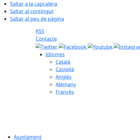
Saltar a la capçalera
Saltar al contingut
Saltar al peu de pàgina
RSS
Contacte
Idiomes
Català
Castellà
Anglès
Alemany
Francès
08.08.2026 | 20:05
Ajuntament