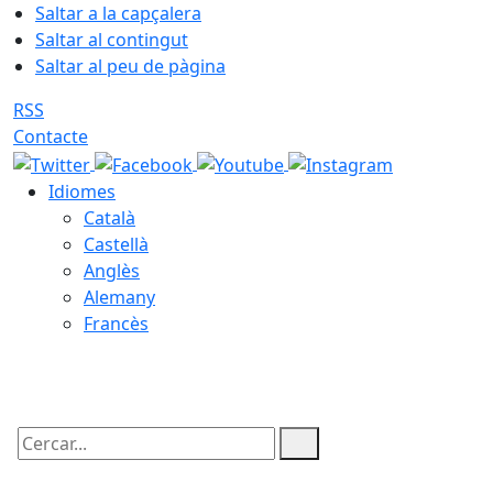
Saltar a la capçalera
Saltar al contingut
Saltar al peu de pàgina
RSS
Contacte
Idiomes
Català
Castellà
Anglès
Alemany
Francès
06.08.2026 | 06:50
Cercar: