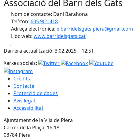
Associació del Barri dels Gats
Nom de contacte: Dani Barahona
Telèfon:
605 901 418
Adreça electrònica:
elbarridelsgats.piera@gmail.com
Lloc web:
www.barridelsgats.cat
Facebook
X
Darrera actualització: 3.02.2025 | 12:51
Xarxes socials:
Crèdits
Contacte
Protecció de dades
Avís legal
Accessibilitat
Ajuntament de la Vila de Piera
Carrer de la Plaça, 16-18
08784 Piera