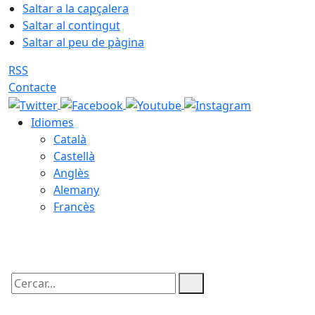
Saltar a la capçalera
Saltar al contingut
Saltar al peu de pàgina
RSS
Contacte
Idiomes
Català
Castellà
Anglès
Alemany
Francès
09.08.2026 | 08:12
Cercar: