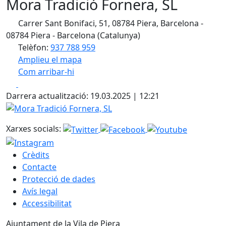
Mora Tradició Fornera, SL
Carrer Sant Bonifaci, 51, 08784 Piera, Barcelona -
08784 Piera - Barcelona (Catalunya)
Telèfon:
937 788 959
Amplieu el mapa
Com arribar-hi
Leaflet
| ©
OpenStreetMap
contributors
Facebook
X
+
Darrera actualització: 19.03.2025 | 12:21
−
Mora Tradició Fornera, SL
Xarxes socials:
Crèdits
Contacte
Protecció de dades
Avís legal
Accessibilitat
Ajuntament de la Vila de Piera