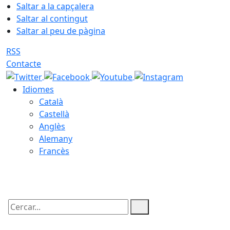
Saltar a la capçalera
Saltar al contingut
Saltar al peu de pàgina
RSS
Contacte
Idiomes
Català
Castellà
Anglès
Alemany
Francès
08.08.2026 | 03:52
Cercar: