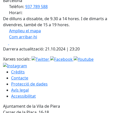
Barcelona
Telèfon:
937 789 588
Horari:
De dilluns a dissabte, de 9.30 a 14 hores. I de dimarts a
divendres, també de 15 a 19 hores.
Amplieu el mapa
Com arribar-hi
Leaflet
| ©
OpenStreetMap
contributors
Facebook
X
+
Darrera actualització: 21.10.2024 | 23:20
−
Xarxes socials:
Crèdits
Contacte
Protecció de dades
Avís legal
Accessibilitat
Ajuntament de la Vila de Piera
Carrer de la Plaça, 16-18