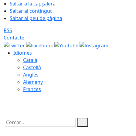
Saltar a la capçalera
Saltar al contingut
Saltar al peu de pàgina
RSS
Contacte
Idiomes
Català
Castellà
Anglès
Alemany
Francès
10.08.2026 | 04:50
Cercar: