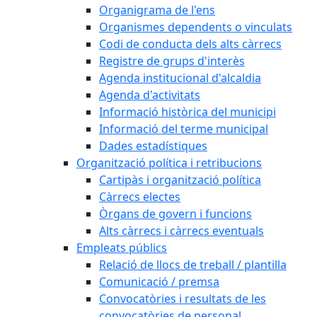
Organigrama de l'ens
Organismes dependents o vinculats
Codi de conducta dels alts càrrecs
Registre de grups d'interès
Agenda institucional d'alcaldia
Agenda d'activitats
Informació històrica del municipi
Informació del terme municipal
Dades estadístiques
Organització política i retribucions
Cartipàs i organització política
Càrrecs electes
Òrgans de govern i funcions
Alts càrrecs i càrrecs eventuals
Empleats públics
Relació de llocs de treball / plantilla
Comunicació / premsa
Convocatòries i resultats de les
convocatòries de personal