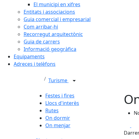
El municipi en xifres
Entitats i associacions
Guia comercial i empresarial
Com arribar-hi
Recorregut arquitectònic
Guia de carrers
Informació geogràfica
Equipaments
Adreces i telèfons
Turisme
On
Festes i fires
Llocs d'interès
Rutes
No
On dormir
Fa
On menjar
Darrer