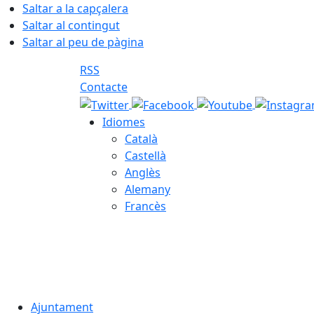
Saltar a la capçalera
Saltar al contingut
Saltar al peu de pàgina
RSS
Contacte
Idiomes
Català
Castellà
Anglès
Alemany
Francès
08.08.2026 | 10:34
Ajuntament