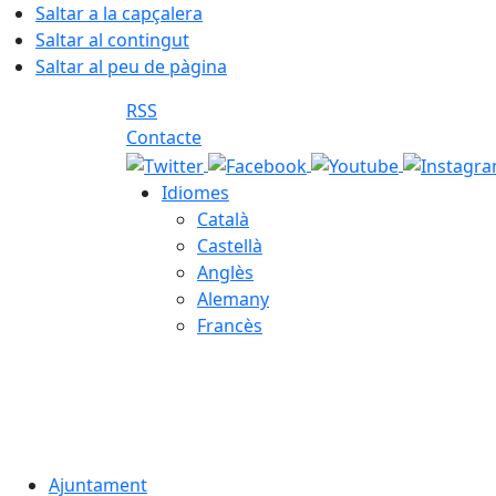
Saltar a la capçalera
Saltar al contingut
Saltar al peu de pàgina
RSS
Contacte
Idiomes
Català
Castellà
Anglès
Alemany
Francès
07.08.2026 | 18:16
Ajuntament