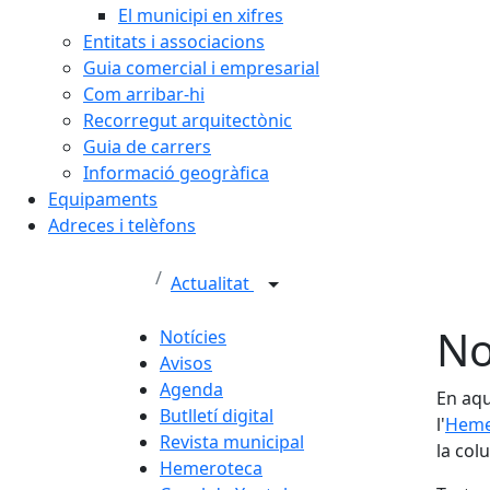
El municipi en xifres
Entitats i associacions
Guia comercial i empresarial
Com arribar-hi
Recorregut arquitectònic
Guia de carrers
Informació geogràfica
Equipaments
Adreces i telèfons
Actualitat
No
Notícies
Avisos
Agenda
En aqu
Butlletí digital
l'
Heme
Revista municipal
la col
Hemeroteca